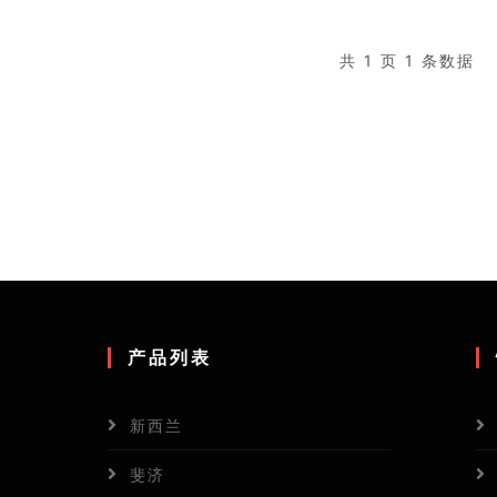
共 1 页 1 条数据
产品列表
新西兰
斐济