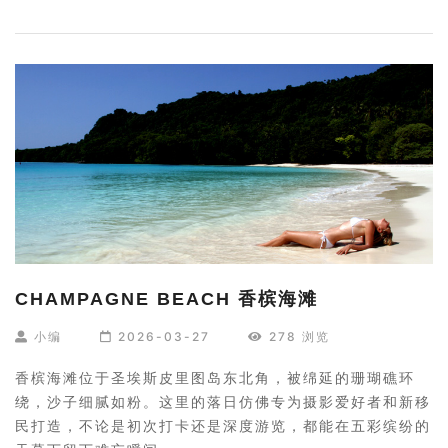
CHAMPAGNE BEACH 香槟海滩
小编
2026-03-27
278 浏览
香槟海滩位于圣埃斯皮里图岛东北角，被绵延的珊瑚礁环
绕，沙子细腻如粉。这里的落日仿佛专为摄影爱好者和新移
民打造，不论是初次打卡还是深度游览，都能在五彩缤纷的