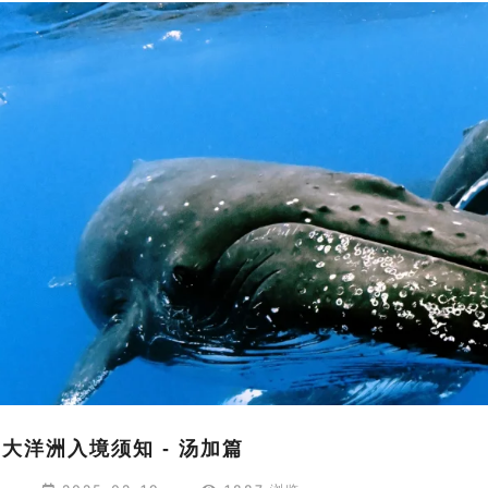
25大洋洲入境须知 - 汤加篇