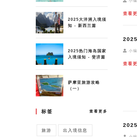
小
查看
2025大洋洲入境须
知 - 新西兰篇
20
小
2025热门海岛国家
入境须知 - 斐济篇
查看
萨摩亚旅游攻略
（一）
标签
查看更多
20
旅游
出入境信息
小