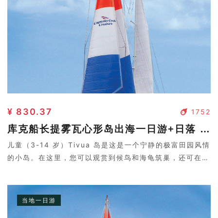
¥ 830.37
1752
库克船长提雾瓦心形岛出海一日游+日落 - 儿童（3-14 岁）
儿童（3-14 岁）Tivua 岛是这是一个宁静的极富田园风情
的小岛。在这里，您可以观赏到候鸟和海龟筑巢，还可在岛
屿周边泻湖浮潜或深潜，欣赏清澈的海洋和奇妙的海洋生
物。环岛漫步，可以欣赏岛上生长着的大片的木槿花，我们
为 3-9 岁的孩子们提供了一系列的体育活动——沙滩排球,
当地一日游
寻宝游戏等等