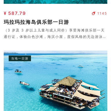
¥ 587.79
1145
玛拉玛拉海岛俱乐部一日游
（3 岁及 3 岁以上儿童与成人同价）享受海滩俱乐部一天
通行证，体验白色沙滩，海滨小屋，度假风格的无边游泳
池，并从斐济位于岛上最佳的Mamanucas景观。岛上还会
供应浮潜工具以及救生衣，边游泳边观看浅海的美景。当然
还会提供站立式滑板~感受在fiji乘风破浪的感觉！
当地一日游