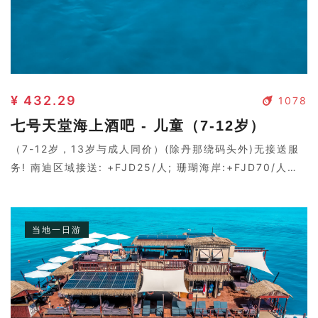
¥ 432.29
1078
七号天堂海上酒吧 - 儿童（7-12岁）
（7-12岁，13岁与成人同价）(除丹那绕码头外)无接送服
务! 南迪区域接送: +FJD25/人; 珊瑚海岸:+FJD70/人。
斐济第二个建成的海上漂浮酒吧，两个大型日光躺椅甲板和
一个国际酒吧/餐厅，如天堂般的环境，也称为第七天堂。
当地一日游