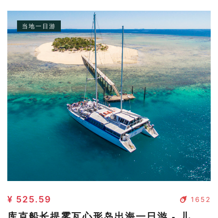
可以欣赏岛上生长着的大片的木槿花，我们为 3-9 岁的孩
子们提供了一系列的体育活动——沙滩排球, 寻宝游戏等等
当地一日游
¥ 525.59
1652
库克船长提雾瓦心形岛出海一日游 - 儿童（3-15岁）