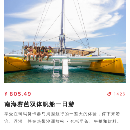
¥ 805.49
1426
南海赛芭双体帆船一日游
享受在玛玛努卡群岛周围航行的一整天的体验，停下来游
泳、浮潜，并在热带沙洲放松 - 包括早茶、午餐和饮料。