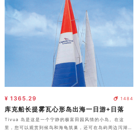
¥ 1365.29
1484
库克船长提雾瓦心形岛出海一日游+日落
Tivua 岛是这是一个宁静的极富田园风情的小岛。在这
里，您可以观赏到候鸟和海龟筑巢，还可在岛屿周边泻湖浮
潜或深潜，欣赏清澈的海洋和奇妙的海洋生物。环岛漫步，