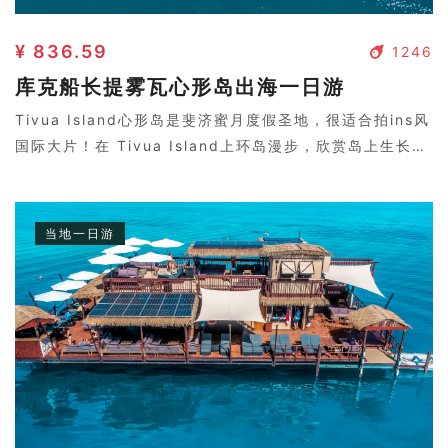
¥ 836.59
1246
库克船长提雾瓦心形岛出海一日游
Tivua Island心形岛是斐济蜜月度假圣地，很适合拍ins风
国际大片！在 Tivua Island上环岛漫步，欣赏岛上生长的
大片木槿花！划独木舟，在 Tivua Island近海浮潜，享受
沙滩吊床体验斐济传统文化！
当地一日游