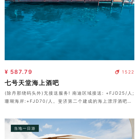
¥ 587.79
1522
七号天堂海上酒吧
(除丹那绕码头外)无接送服务! 南迪区域接送: +FJD25/人;
珊瑚海岸:+FJD70/人。斐济第二个建成的海上漂浮酒吧，
两个大型日光躺椅甲板和一个国际酒吧/餐厅，如天堂般的
环境，也称为第七天堂。
当地一日游