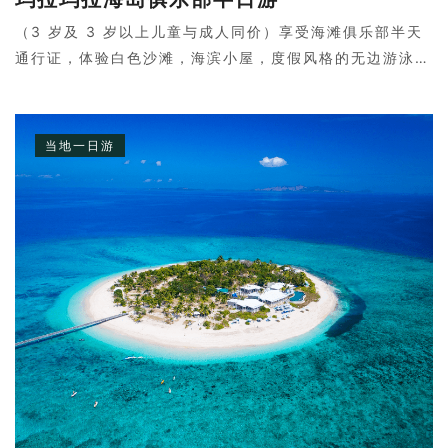
（3 岁及 3 岁以上儿童与成人同价）享受海滩俱乐部半天
通行证，体验白色沙滩，海滨小屋，度假风格的无边游泳
池，并从斐济位于岛上最佳的Mamanucas景观。岛上还会
供应浮潜工具以及救生衣，边游泳边观看浅海的美景。当然
还会提供站立式滑板~感受在fiji乘风破浪的感觉！
当地一日游