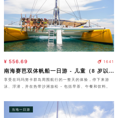
¥ 556.69
1641
南海赛芭双体帆船一日游 - 儿童（8 岁以下孩童不能参加）
享受在玛玛努卡群岛周围航行的一整天的体验，停下来游
泳、浮潜，并在热带沙洲放松 - 包括早茶、午餐和饮料。
当地一日游