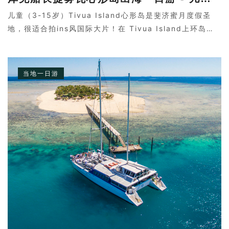
儿童（3-15岁）Tivua Island心形岛是斐济蜜月度假圣
地，很适合拍ins风国际大片！在 Tivua Island上环岛漫
步，欣赏岛上生长的大片木槿花！划独木舟，在 Tivua
Island近海浮潜，享受沙滩吊床体验斐济传统文化！
当地一日游