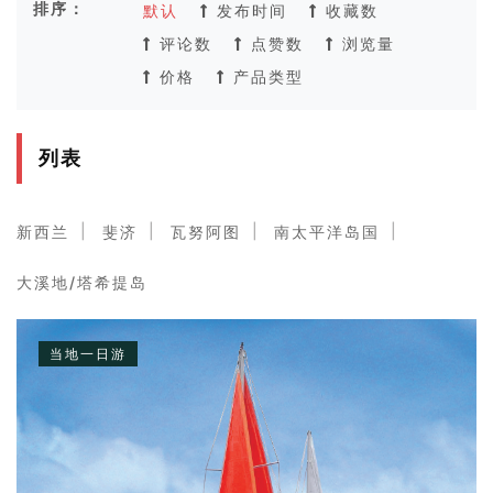
排序：
默认
发布时间
收藏数
评论数
点赞数
浏览量
价格
产品类型
列表
新西兰
斐济
瓦努阿图
南太平洋岛国
大溪地/塔希提岛
当地一日游