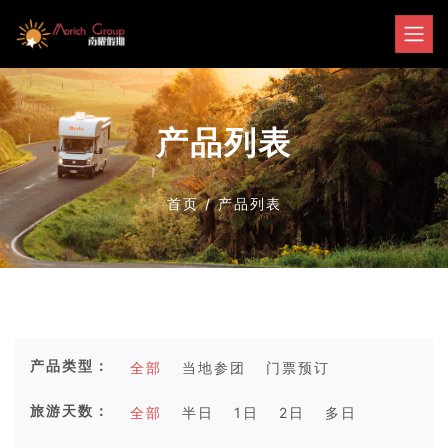
产品列表
首页
/
产品列表
产品类型：
全部
当地参团
门票预订
旅游天数：
全部
半日
1日
2日
多日