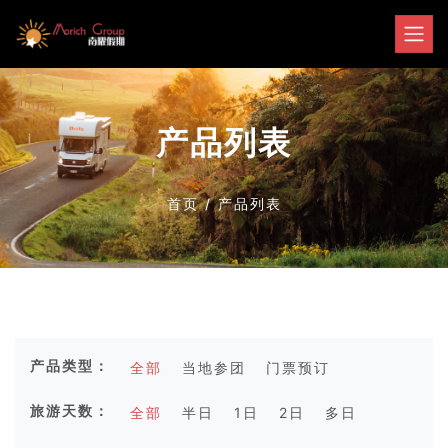
产品列表
首页
/
产品列表
产品类型：
全部
当地参团
门票预订
旅游天数：
全部
半日
1日
2日
多日