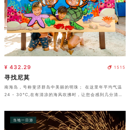
¥ 432.29
1515
寻找尼莫
南海岛，号称斐济群岛中美丽的明珠； 在这里年平均气温
24 - 30°C,在有清凉的海风吹拂时，让您会感到几分清
凉。岛上树影婆娑，两个皮肤黝黑的岛民弹着吉他，与好莱
坞电影中的场景没两样。
当地一日游