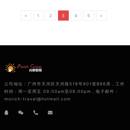
达岛上时，您会看到度假村的美丽景色向您徐徐展开，受到
热情欢迎。您将在岛上度过5小时，期间可以在两个沙滩之
«
1
2
3
4
5
»
一的椰树下慵懒地晒太阳，或者在清澈见底的海水中浮潜，
欣赏珊瑚礁的迷人风光。
公司地址：广州市天河区天河路518号901室B96房，工作
时间：周一至周五 09:00am至06:00pm，电子邮件：
morich-travel@hotmail.com