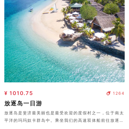
底的海水中浮潜，欣赏珊瑚礁的迷人风光。
¥ 1010.75
1264
放逐岛一日游
放逐岛是斐济最美丽也是最受欢迎的度假村之一，位于南太
平洋的玛玛奴卡群岛中。乘坐我们的高速双体船前往放逐岛
（Castaway Island），沿途在其他度假村上下乘客。抵