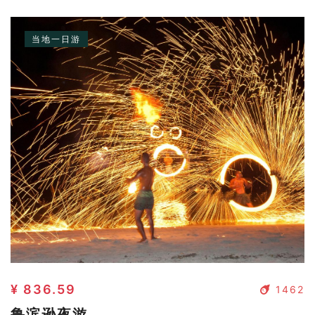
当地一日游
¥ 836.59
1462
鲁滨逊夜游