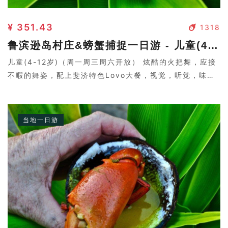
¥ 351.43
1318
鲁滨逊岛村庄&螃蟹捕捉一日游 - 儿童(4-12岁)
儿童(4-12岁)（周一周三周六开放） 炫酷的火把舞，应接
不暇的舞姿，配上斐济特色Lovo大餐，视觉，听觉，味觉
盛宴。
当地一日游