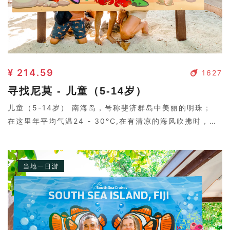
¥ 214.59
1627
寻找尼莫 - 儿童（5-14岁）
儿童（5-14岁） 南海岛，号称斐济群岛中美丽的明珠；
在这里年平均气温24 - 30°C,在有清凉的海风吹拂时，让
您会感到几分清凉。岛上树影婆娑，两个皮肤黝黑的岛民弹
着吉他，与好莱坞电影中的场景没两样。
当地一日游