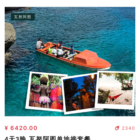
瓦努阿图
¥ 6420.00
2340
4天3晚 瓦努阿图单地接套餐