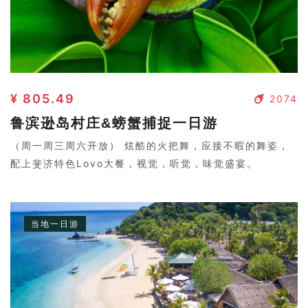
¥ 805.49
2074
鲁滨逊岛村庄&螃蟹捕捉一日游
（周一周三周六开放） 炫酷的火把舞，应接不暇的舞姿，
配上斐济特色Lovo大餐，视觉，听觉，味觉盛宴。
当地一日游