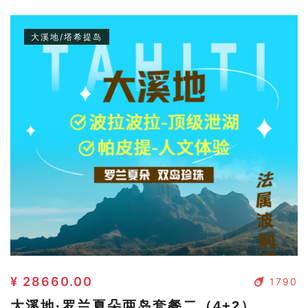
大溪地/塔希提岛
¥ 28660.00
1790
大溪地·罗兰夏朵两岛套餐二（4+2）