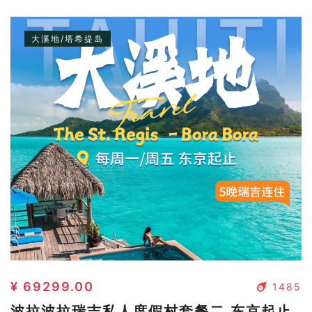
大溪地/塔希提岛
¥ 69299.00
1485
波拉波拉瑞吉私人度假村套餐二 东京起止