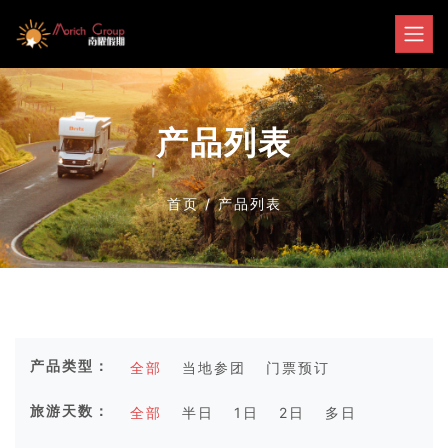
产品列表
首页
/
产品列表
产品类型：
全部
当地参团
门票预订
旅游天数：
全部
半日
1日
2日
多日