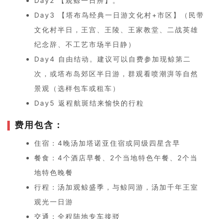
Day2 【观鲸一日辨】。
Day3 【塔布鸟经典一日游文化村+市区】（民带
文化村半日，王宫、王陵、王家教堂、二战英雄
纪念辞、不工艺市场半日静）
Day4 自由结动。建议可以自费参加现鲸第二
次，或塔布岛郊区半日游，群观看喷潮湃等自然
景观（选样包车或租车）
Day5 返程航斑结来愉快的行粒
费用包含：
住宿：4晚汤加塔诺亚住宿或同级四星含早
餐食：4个酒店早餐、2个当地特色午餐、2个当
地特色晚餐
行程：汤加观鲸盛季，与鲸同游，汤加千年王室
观光一日游
交通：全程陆地专车接驳