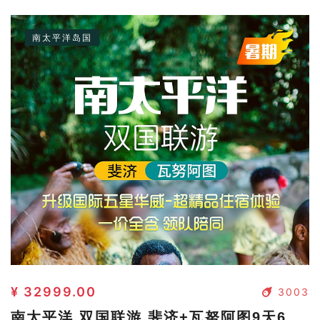
南太平洋岛国
¥ 32999.00
3003
南太平洋 双国联游 斐济+瓦努阿图9天6晚自由行（香港起止）